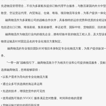
先进物流管理理念，不但为多家船东提供订舱代理平台服务，与数百家国内外大中型
散货、空运货运代理、内贸海运、仓储、堆场、项目物流等业务，为客户提供一体化
融商物流作为多家船公司的战略合作伙伴，具备独特的运价优势和优质的全程运输
包括进出口订舱、堆场装箱、集装箱修理、单证处理、国际中转、货物跟踪、目的港
融商物流作为物流行业内的领先企业，拥有经验丰富的物流工程人员，及大型设备
物资运输及针对固定品名的专业化项目方案制定。
融商物流的专业项目团队针对项目本身制定专业化物流方案，为客户提供纵深一
务。
“一带一路”战略指引下，融商物流致力于为相关行业和公司提供物流服务，贡献
选择融商物流，您将能够获得：
• 以客户需求为导向的专业化物流方案
• 通过众多可供选择的海运承运商
• 先进的技术，增强您货件的可见性
• 使用成熟可靠的 NVOCC 服务满足您对数量、时间和价格的需要
• 货物运输过程中的跟踪和反馈